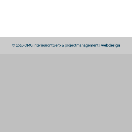
© 2026 OMG interieurontwerp & projectmanagement |
webdesign