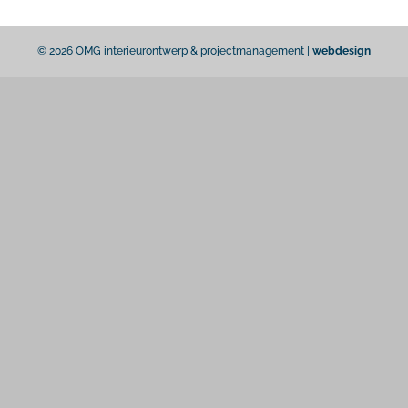
© 2026 OMG interieurontwerp & projectmanagement |
webdesign