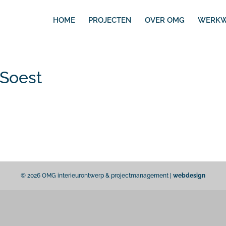
HOME
PROJECTEN
OVER OMG
WERKW
 Soest
© 2026 OMG interieurontwerp & projectmanagement |
webdesign