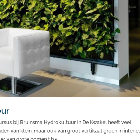
eur
ursus bij Bruinsma Hydrokultuur in De Kwakel heeft veel
n van klein, maar ook van groot vertikaal groen in interie
r van grote bomen t.b.v....